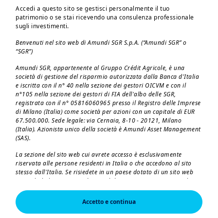
Accedi a questo sito se gestisci personalmente il tuo
patrimonio o se stai ricevendo una consulenza professionale
sugli investimenti.
Quali sono i temi
Benvenuti nel sito web di Amundi SGR S.p.A. (“Amundi SGR” o
chiave da monitorare
“SGR”)
per l'economia e gli
Amundi SGR, appartenente al Gruppo Crédit Agricole, è una
società di gestione del risparmio autorizzata dalla Banca d'Italia
investimenti? Scopri
e iscritta con il n° 40 nella sezione dei gestori OICVM e con il
n°105 nella sezione dei gestori di FIA dell'albo delle SGR,
di più!
registrata con il n° 05816060965 presso il Registro delle Imprese
di Milano (Italia) come società per azioni con un capitale di EUR
67.500.000. Sede legale: via Cernaia, 8-10 - 20121, Milano
Gli investitori dovrebbero monitorare
(Italia). Azionista unico della società è Amundi Asset Management
questi 4 temi principali:
(SAS).
L'aumento dei prezzi dell'energia
La sezione del sito web cui avrete accesso è esclusivamente
indebolisce la crescita
riservata alle persone residenti in Italia o che accedono al sito
stesso dall'Italia. Se risiedete in un paese dotato di un sito web
Le banche centrali al centro
Amundi dedicato, vi preghiamo di lasciare questa pagina e di
dell'attenzione
connettervi a tale sito.
La spinta verso l'autonomia
Accetto e continua
L'accesso, la consultazione e l'utilizzo delle pagine del sito
strategica in Europa
implicano l'accettazione da parte dell'utilizzatore dei contenuti