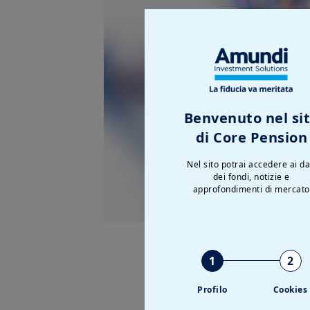
Benvenuto nel si
di Core Pension
Nel sito potrai accedere ai da
dei fondi, notizie e
approfondimenti di mercato
A partire dal
31 marzo 20
1
2
il
Prospetto delle pre
Profilo
Cookies
l’Attestazione dei Ver