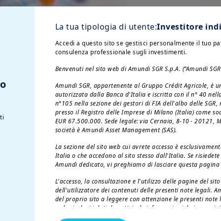
La tua tipologia di utente:
Investitore ind
Accedi a questo sito se gestisci personalmente il tuo p
consulenza professionale sugli investimenti.
Benvenuti nel sito web di Amundi SGR S.p.A. (“Amundi SGR
to
Amundi SGR, appartenente al Gruppo Crédit Agricole, è un
autorizzata dalla Banca d'Italia e iscritta con il n° 40 nel
n°105 nella sezione dei gestori di FIA dell'albo delle SGR
presso il Registro delle Imprese di Milano (Italia) come so
ti
EUR 67.500.000. Sede legale: via Cernaia, 8-10 - 20121, Mil
società è Amundi Asset Management (SAS).
La sezione del sito web cui avrete accesso è esclusivamente
Italia o che accedono al sito stesso dall'Italia. Se risiede
Amundi dedicato, vi preghiamo di lasciare questa pagina e
24
nell
’
Area Riservata
saranno disponibili
L'accesso, la consultazione e l'utilizzo delle pagine del si
dell'utilizzatore dei contenuti delle presenti note legali. Am
del proprio sito a leggere con attenzione le presenti note l
stazioni pensionistiche – Fase di accumulo – ann
web - inclusi i dati, le notizie, le informazioni, le immagini,
samenti effettuati nel 2025 (se dovuta)
registrati di dominio - sono di proprietà di Amundi SGR e