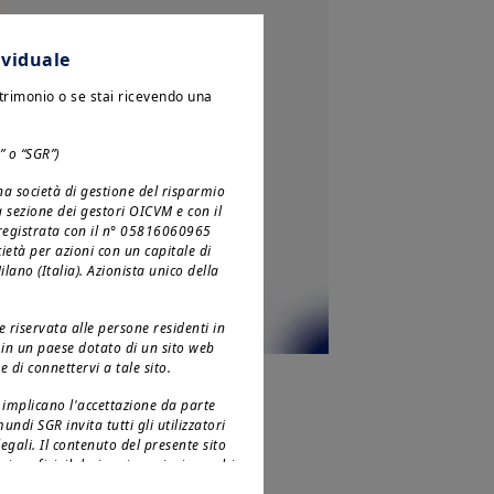
ividuale
atrimonio o se stai ricevendo una
” o “SGR”)
a società di gestione del risparmio
la sezione dei gestori OICVM e con il
, registrata con il n° 05816060965
cietà per azioni con un capitale di
ano (Italia). Azionista unico della
 riservata alle persone residenti in
te in un paese dotato di un sito web
 di connettervi a tale sito.
to implicano l'accettazione da parte
undi SGR invita tutti gli utilizzatori
egali. Il contenuto del presente sito
o 2025
 i grafici, il design, i nomi e i marchi
, laddove non altrimenti precisato,