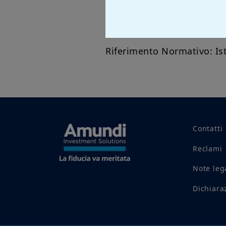
Gli aderenti che hanno sce
notifica, all’indirizzo regi
Riferimento Normativo: Ist
Contatti
Reclami
Note leg
Dichiaraz