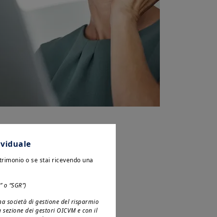
ividuale
atrimonio o se stai ricevendo una
” o “SGR”)
a società di gestione del risparmio
la sezione dei gestori OICVM e con il