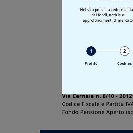
Nel sito potrai accedere ai da
oppure
dei fondi, notizie e
approfondimenti di mercato
Compilando il form dedicato
1
2
Profilo
Cookies
Soggetto istit
Amundi SGR – CO
Via Cernaia n. 8/10 - 2012
Codice Fiscale e Partita I
Fondo Pensione Aperto iscrit