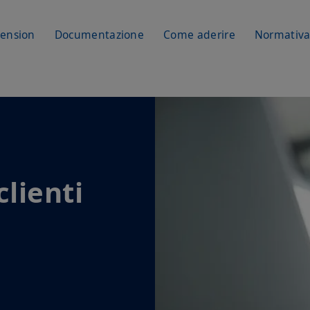
Pension
Documentazione
Come aderire
Normativ
clienti