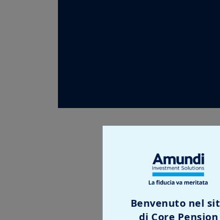
Servizio client
E' possibile contattare il s
telefonando al numero 0
Benvenuto nel si
Dal lunedì al giovedì:
di Core Pension
10.00/12.00 - 15.00/17.00