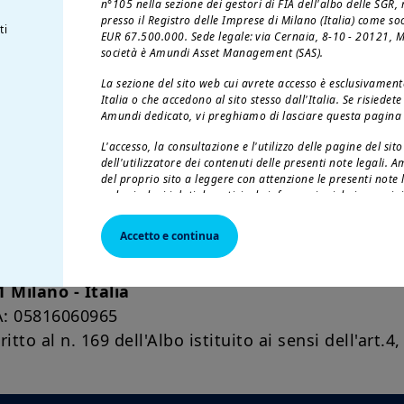
n°105 nella sezione dei gestori di FIA dell'albo delle SGR
presso il Registro delle Imprese di Milano (Italia) come so
ti
EUR 67.500.000. Sede legale: via Cernaia, 8-10 - 20121, Mil
società è Amundi Asset Management (SAS).
 all'assistenza clienti
La sezione del sito web cui avrete accesso è esclusivamente
Italia o che accedono al sito stesso dall'Italia. Se risiede
Amundi dedicato, vi preghiamo di lasciare questa pagina e
Vai al form
L'accesso, la consultazione e l'utilizzo delle pagine del si
dell'utilizzatore dei contenuti delle presenti note legali. Am
del proprio sito a leggere con attenzione le presenti note l
web - inclusi i dati, le notizie, le informazioni, le immagini,
utore
registrati di dominio - sono di proprietà di Amundi SGR e
sono soggetti alle condizioni sul copyright e alla legislaz
Accetto e continua
della proprietà industriale. All'utilizzatore non è concessa 
RE Pension Fondo Pensione Aper
sono pertanto vietati la registrazione su qualsiasi support
ad esclusivo uso personale), la pubblicazione e l'uso a fin
1 Milano - Italia
parziale, dei contenuti del sito senza previo consenso scr
VA: 05816060965
US Persons:
to al n. 169 dell'Albo istituito ai sensi dell'art.4
Le informazioni contenute in questo sito non sono destinate
d'America o “US Persons”, così come definite nella “Regula
Commission, ai sensi del US Securities Act del 1933, applic
persona fisica residente negli Stati Uniti d'America e a qua