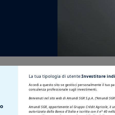
i
La tua tipologia di utente:
Investitore ind
ervizio clienti,
Accedi a questo sito se gestisci personalmente il tuo p
consulenza professionale sugli investimenti.
Benvenuti nel sito web di Amundi SGR S.p.A. (“Amundi SGR
2 0065.5200
to
Amundi SGR, appartenente al Gruppo Crédit Agricole, è un
autorizzata dalla Banca d'Italia e iscritta con il n° 40 nel