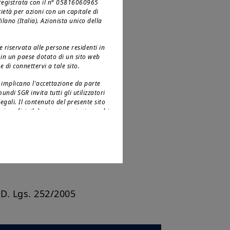
, registrata con il n° 05816060965
cietà per azioni con un capitale di
ano (Italia). Azionista unico della
 riservata alle persone residenti in
te in un paese dotato di un sito web
 di connettervi a tale sito.
to implicano l'accettazione da parte
undi SGR invita tutti gli utilizzatori
egali. Il contenuto del presente sito
 i grafici, il design, i nomi e i marchi
, laddove non altrimenti precisato,
ione vigente in materia di protezione
alcuna licenza o diritto di utilizzo;
to
o, la riproduzione, la copia (eccetto
i commerciali, in misura totale o
itto di Amundi SGR.
, D. Lgs. 252/2005
 ai cittadini degli Stati Uniti
tion S” della Securities and Exchange
abile in particolare a qualsiasi
lsiasi società di persone o per azioni