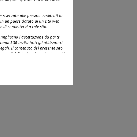
 riservata alle persone residenti in
te in un paese dotato di un sito web
 di connettervi a tale sito.
to implicano l'accettazione da parte
undi SGR invita tutti gli utilizzatori
egali. Il contenuto del presente sito
 i grafici, il design, i nomi e i marchi
, laddove non altrimenti precisato,
ione vigente in materia di protezione
Pertanto, è
alcuna licenza o diritto di utilizzo;
o, la riproduzione, la copia (eccetto
 versione 4.1.1
i commerciali, in misura totale o
itto di Amundi SGR.
 ai cittadini degli Stati Uniti
tion S” della Securities and Exchange
abile in particolare a qualsiasi
lsiasi società di persone o per azioni
nse. I prodotti di investimento
 della legislazione federale