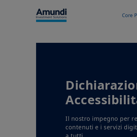
Skip to main content
Core 
Dichiarazio
Accessibili
Il nostro impegno per r
contenuti e i servizi digit
a tutti.