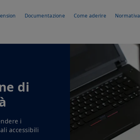
Pension
Documentazione
Come aderire
Normativ
ne di
tà
endere i
ali accessibili