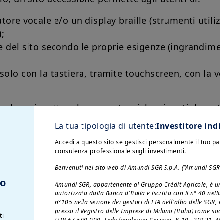
ore vocale e/o un display braille (strumenti utiliz
;
ne del sito secondo le proprie esigenze (ingrandime
solo con la tastiera, tramite touchscreen, con la v
to deve rispettare le norme tecniche vigenti durant
La tua tipologia di utente:
Investitore ind
Accedi a questo sito se gestisci personalmente il tuo p
consulenza professionale sugli investimenti.
di accessibilità digitale
Benvenuti nel sito web di Amundi SGR S.p.A. (“Amundi SGR
to
prio sito accessibile in conformità alla
Direttiva 
Amundi SGR, appartenente al Gruppo Crédit Agricole, è un
autorizzata dalla Banca d'Italia e iscritta con il n° 40 nel
 del 17 aprile 2019
. A tal fine, sta attuando la str
n°105 nella sezione dei gestori di FIA dell'albo delle SGR
tualmente in fase di redazione.
presso il Registro delle Imprese di Milano (Italia) come so
ti
EUR 67.500.000. Sede legale: via Cernaia, 8-10 - 20121, Mil