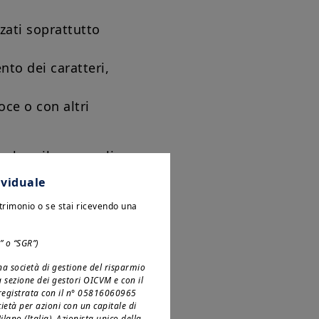
zati soprattutto
nto dei caratteri,
oce o con altri
e lo sviluppo e gli
ividuale
atrimonio o se stai ricevendo una
” o “SGR”)
(UE) 2019/882 del
a società di gestione del risparmio
la sezione dei gestori OICVM e con il
ategia e le azioni
, registrata con il n° 05816060965
cietà per azioni con un capitale di
ano (Italia). Azionista unico della