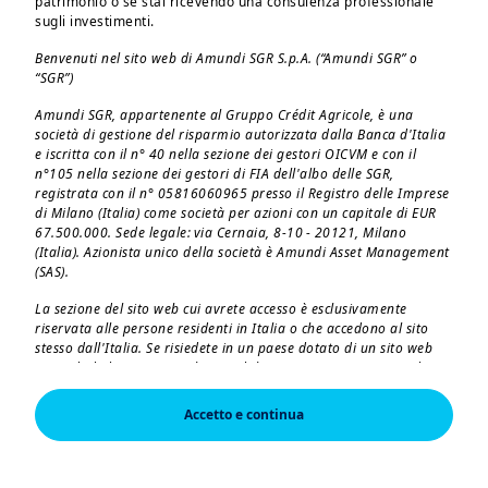
patrimonio o se stai ricevendo una consulenza professionale
impresa
(comprese le persone fiscalmente a
sugli investimenti.
carico di altri soggetti) possono accedere al
Benvenuti nel sito web di Amundi SGR S.p.A. (“Amundi SGR” o
fondo pensione Core Pension tramite
“SGR”)
un’adesione individuale.
Amundi SGR, appartenente al Gruppo Crédit Agricole, è una
società di gestione del risparmio autorizzata dalla Banca d'Italia
I privati e i lavoratori autonomi interessati ad
e iscritta con il n° 40 nella sezione dei gestori OICVM e con il
n°105 nella sezione dei gestori di FIA dell'albo delle SGR,
aderire individualmente devono:
registrata con il n° 05816060965 presso il Registro delle Imprese
di Milano (Italia) come società per azioni con un capitale di EUR
Prima dell'adesione leggere attentamente
67.500.000. Sede legale: via Cernaia, 8-10 - 20121, Milano
la Nota Informativa, il Regolamento del
(Italia). Azionista unico della società è Amundi Asset Management
(SAS).
fondo pensione il Progetto Esemplificativo
La sezione del sito web cui avrete accesso è esclusivamente
disponibili presso i Fineco center e
riservata alle persone residenti in Italia o che accedono al sito
al’interno del sito alla sezione
Documenti
stesso dall'Italia. Se risiedete in un paese dotato di un sito web
Amundi dedicato, vi preghiamo di lasciare questa pagina e di
legali e policy
connettervi a tale sito.
Chiedere il
contatto
di un Consulente
Accetto e continua
L'accesso, la consultazione e l'utilizzo delle pagine del sito
Finanziario Fineco oppure
recarsi
presso
implicano l'accettazione da parte dell'utilizzatore dei contenuti
un Fineco Center.
delle presenti note legali. Amundi SGR invita tutti gli utilizzatori
del proprio sito a leggere con attenzione le presenti note legali. Il