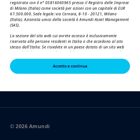
registrata con il n° 05816060965 presso il Registro delle Imprese
di Milano (Italia) come società per azioni con un capitale di EUR
67.500.000. Sede legale: via Cernaia, 8-10 - 20121, Milano
(Italia). Azionista unico della società è Amundi Asset Management
Contatti
(SAS).
Reclami
La sezione del sito web cui avrete accesso è esclusivamente
riservata alle persone residenti in Italia o che accedono al sito
Note legali
stesso dall'Italia. Se risiedete in un paese dotato di un sito web
Amundi dedicato, vi preghiamo di lasciare questa pagina e di
Dichiarazione di Accessibilità
connettervi a tale sito.
Accetto e continua
L'accesso, la consultazione e l'utilizzo delle pagine del sito
Amundi in Italia
implicano l'accettazione da parte dell'utilizzatore dei contenuti
delle presenti note legali. Amundi SGR invita tutti gli utilizzatori
Il gruppo Amundi
del proprio sito a leggere con attenzione le presenti note legali. Il
contenuto del presente sito web - inclusi i dati, le notizie, le
informazioni, le immagini, i grafici, il design, i nomi e i marchi
registrati di dominio - sono di proprietà di Amundi SGR e,
laddove non altrimenti precisato, sono soggetti alle condizioni
sul copyright e alla legislazione vigente in materia di protezione
della proprietà industriale. All'utilizzatore non è concessa alcuna
licenza o diritto di utilizzo; sono pertanto vietati la registrazione
© 2026 Amundi
su qualsiasi supporto, la riproduzione, la copia (eccetto ad
esclusivo uso personale), la pubblicazione e l'uso a fini