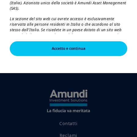
volatilità ...
(Italia). Azionista unico della società è Amundi Asset Management
(SAS).
La sezione del sito web cui avrete accesso è esclusivamente
riservata alle persone residenti in Italia o che accedono al sito
stesso dall'Italia. Se risiedete in un paese dotato di un sito web
Amundi dedicato, vi preghiamo di lasciare questa pagina e di
connettervi a tale sito.
Accetto e continua
L'accesso, la consultazione e l'utilizzo delle pagine del sito
implicano l'accettazione da parte dell'utilizzatore dei contenuti
delle presenti note legali. Amundi SGR invita tutti gli utilizzatori
del proprio sito a leggere con attenzione le presenti note legali. Il
contenuto del presente sito web - inclusi i dati, le notizie, le
informazioni, le immagini, i grafici, il design, i nomi e i marchi
registrati di dominio - sono di proprietà di Amundi SGR e,
laddove non altrimenti precisato, sono soggetti alle condizioni
sul copyright e alla legislazione vigente in materia di protezione
della proprietà industriale. All'utilizzatore non è concessa alcuna
licenza o diritto di utilizzo; sono pertanto vietati la registrazione
su qualsiasi supporto, la riproduzione, la copia (eccetto ad
esclusivo uso personale), la pubblicazione e l'uso a fini
commerciali, in misura totale o parziale, dei contenuti del sito
Contatti
senza previo consenso scritto di Amundi SGR.
Reclami