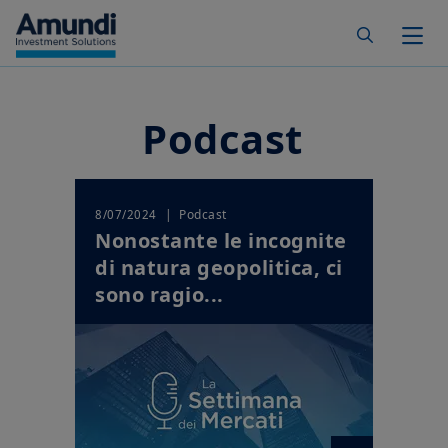
Skip to main content
Togg
Podcast
| Podcast
8/07/2024
Nonostante le incognite
di natura geopolitica, ci
sono ragio...