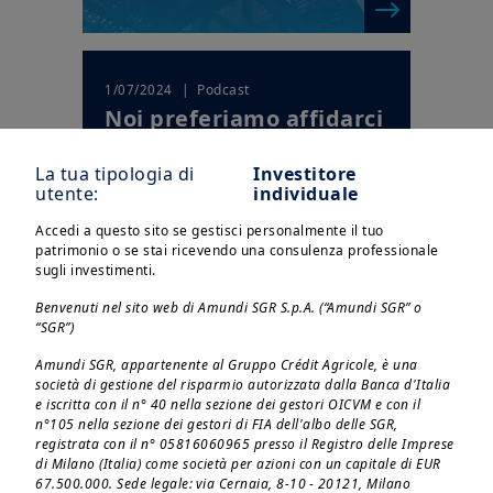
| Podcast
1/07/2024
Noi preferiamo affidarci
ai fondamentali
La tua tipologia di
Investitore
utente:
individuale
Accedi a questo sito se gestisci personalmente il tuo
patrimonio o se stai ricevendo una consulenza professionale
sugli investimenti.
Benvenuti nel sito web di Amundi SGR S.p.A. (“Amundi SGR” o
“SGR”)
Amundi SGR, appartenente al Gruppo Crédit Agricole, è una
società di gestione del risparmio autorizzata dalla Banca d'Italia
e iscritta con il n° 40 nella sezione dei gestori OICVM e con il
| Podcast
24/06/2024
n°105 nella sezione dei gestori di FIA dell'albo delle SGR,
I dati pubblicati hanno
registrata con il n° 05816060965 presso il Registro delle Imprese
contribuito a ridurre la
di Milano (Italia) come società per azioni con un capitale di EUR
67.500.000. Sede legale: via Cernaia, 8-10 - 20121, Milano